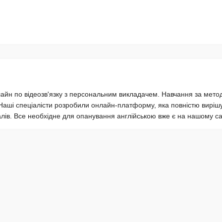
нлайн по відеозв'язку з персональним викладачем. Навчання за мет
аші спеціалісти розробили онлайн‑платформу, яка повністю виріш
ів. Все необхідне для опанування англійською вже є на нашому са