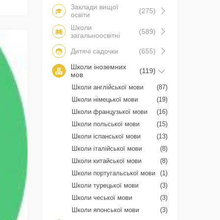
Заклади вищої
(275)
освіти
Школи
(589)
загальноосвітні
Дитячі садочки
(655)
Школи іноземних
(119)
мов
Школи англійської мови
(87)
Школи німецької мови
(19)
Школи французької мови
(16)
Школи польської мови
(15)
Школи іспанської мови
(13)
Школи італійської мови
(8)
Школи китайської мови
(8)
Школи португальської мови
(1)
Школи турецької мови
(3)
Школи чеської мови
(3)
Школи японської мови
(3)