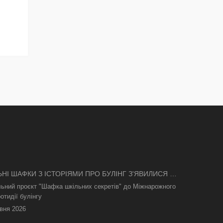
ЬНІ ШАФКИ З ІСТОРІЯМИ ПРО БУЛІНГ З'ЯВИЛИСЯ В
І
льний проєкт "Шафка шкільних секретів" до Міжнарожного
отидії булінгу
вня 2026