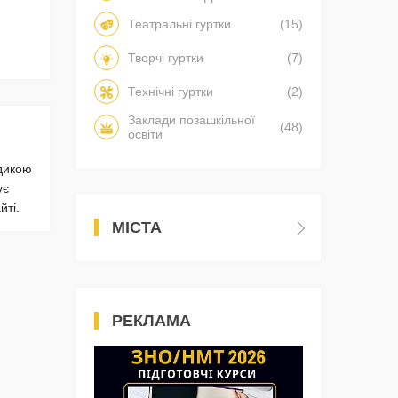
Театральні гуртки
(15)
Творчі гуртки
(7)
Технічні гуртки
(2)
Заклади позашкільної
(48)
освіти
одикою
ує
йті.
МІСТА
РЕКЛАМА