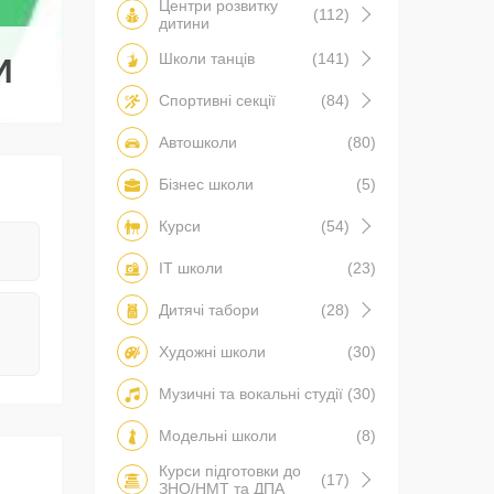
Центри розвитку
(112)
дитини
Школи танців
(141)
И
Спортивні секції
(84)
Автошколи
(80)
Бізнес школи
(5)
Курси
(54)
IT школи
(23)
Дитячі табори
(28)
Художні школи
(30)
Музичні та вокальні студії
(30)
Модельні школи
(8)
Курси підготовки до
(17)
ЗНО/НМТ та ДПА