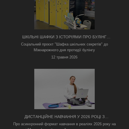
ШКІЛЬНІ ШАФКИ З ІСТОРІЯМИ ПРО БУЛІНГ
З'ЯВИЛИСЯ В КИЄВІ
Соціальний проєкт "Шафка шкільних секретів" до
Міжнарожного дня протидії булінгу
12 травня 2026
ДИСТАНЦІЙНЕ НАВЧАННЯ У 2026 РОЦІ З
ТРИВОГАМИ ТА БЕЗ СВІТЛА: ЯК АСИНХРОННИЙ
Про асинхронний формат навчання в реаліях 2026 року на