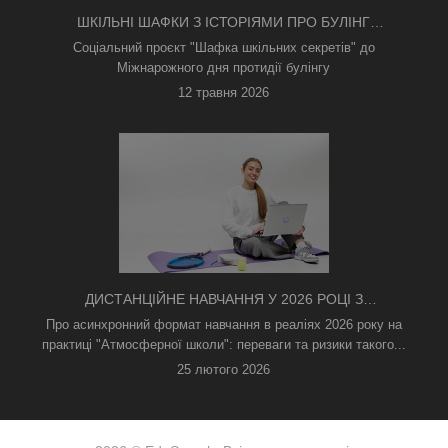
ШКІЛЬНІ ШАФКИ З ІСТОРІЯМИ ПРО БУЛІНГ
З'ЯВИЛИСЯ В КИЄВІ
Соціальний проєкт "Шафка шкільних секретів" до
Міжнарожного дня протидії булінгу
12 травня 2026
ДИСТАНЦІЙНЕ НАВЧАННЯ У 2026 РОЦІ З
ТРИВОГАМИ ТА БЕЗ СВІТЛА: ЯК АСИНХРОННИЙ
Про асинхронний формат навчання в реаліях 2026 року на
ФОРМАТ РЯТУЄ ОСВІТНІЙ ПРОЦЕС
практиці "Атмосферної школи": переваги та ризики такого...
25 лютого 2026