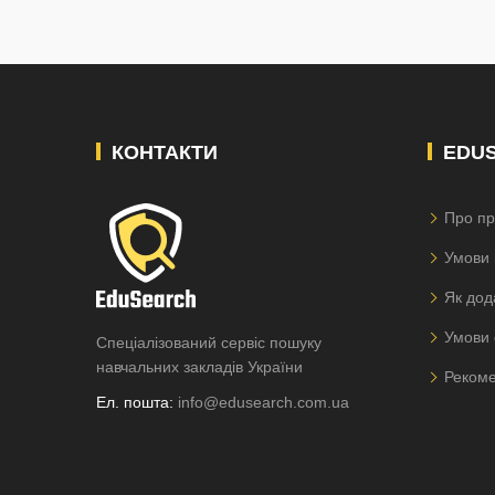
КОНТАКТИ
EDU
Про пр
Умови 
Як дод
Умови 
Спеціалізований сервіс пошуку
навчальних закладів України
Рекоме
Ел. пошта:
info@edusearch.com.ua