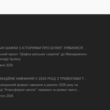
ЬНІ ШАФКИ З ІСТОРІЯМИ ПРО БУЛІНГ З'ЯВИЛИСЯ В
І
льний проєкт "Шафка шкільних секретів" до Міжнарожного
отидії булінгу
вня 2026
АНЦІЙНЕ НАВЧАННЯ У 2026 РОЦІ З ТРИВОГАМИ ТА
СВІТЛА: ЯК АСИНХРОННИЙ ФОРМАТ РЯТУЄ
синхронний формат навчання в реаліях 2026 року на
ТНІЙ ПРОЦЕС
ці "Атмосферної школи": переваги та ризики такого...
того 2026