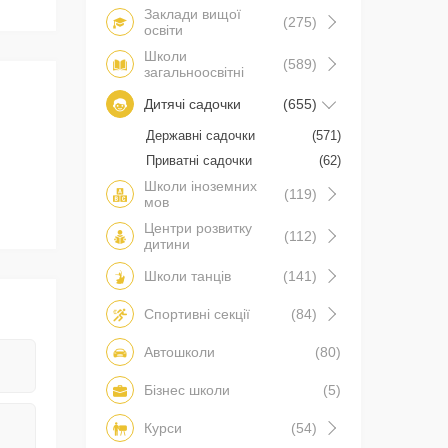
Заклади вищої
(275)
освіти
Школи
(589)
загальноосвітні
Дитячі садочки
(655)
Державні садочки
(571)
Приватні садочки
(62)
Школи іноземних
(119)
мов
Центри розвитку
(112)
дитини
Школи танців
(141)
Спортивні секції
(84)
Автошколи
(80)
Бізнес школи
(5)
Курси
(54)