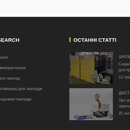
SEARCH
ОСТАННІ СТАТТІ
ШКІЛ
оект
КИЄВ
Соціа
використання
дня пр
12 тра
ати заклад
співпраці для закладів
ДИСТ
ндовані заклади
БЕЗ 
Про а
ОСВІ
практи
25 лю