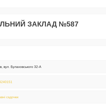
ЛЬНИЙ ЗАКЛАД №587
їв, вул. Булаховського 32-А
4240151
вні садочки