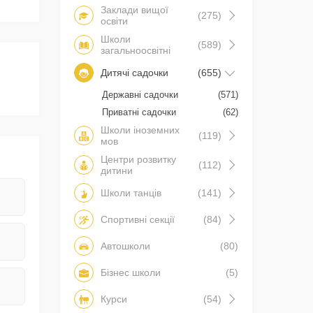
Заклади вищої
(275)
освіти
Школи
(589)
загальноосвітні
Дитячі садочки
(655)
Державні садочки
(571)
Приватні садочки
(62)
Школи іноземних
(119)
мов
Центри розвитку
(112)
дитини
Школи танців
(141)
Спортивні секції
(84)
Автошколи
(80)
Бізнес школи
(5)
Курси
(54)