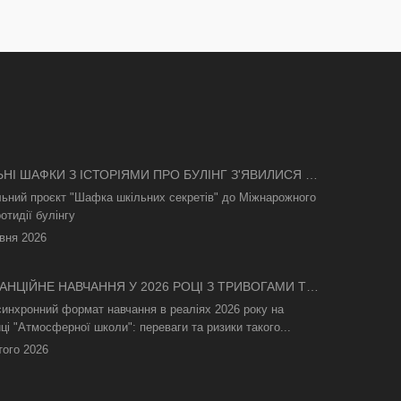
ЬНІ ШАФКИ З ІСТОРІЯМИ ПРО БУЛІНГ З'ЯВИЛИСЯ В
І
льний проєкт "Шафка шкільних секретів" до Міжнарожного
отидії булінгу
вня 2026
АНЦІЙНЕ НАВЧАННЯ У 2026 РОЦІ З ТРИВОГАМИ ТА
СВІТЛА: ЯК АСИНХРОННИЙ ФОРМАТ РЯТУЄ
синхронний формат навчання в реаліях 2026 року на
ТНІЙ ПРОЦЕС
ці "Атмосферної школи": переваги та ризики такого...
того 2026