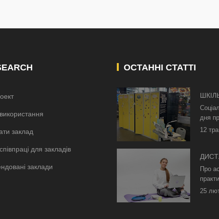
SEARCH
ОСТАННІ СТАТТІ
ШКІЛ
оект
КИЄВ
Соціа
використання
дня пр
12 тра
ати заклад
співпраці для закладів
ДИСТ
ндовані заклади
БЕЗ 
Про а
ОСВІ
практи
25 лю