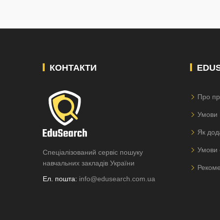
КОНТАКТИ
EDU
Про пр
Умови 
Як дод
Умови 
Спеціалізований сервіс пошуку
навчальних закладів України
Рекоме
Ел. пошта:
info@edusearch.com.ua