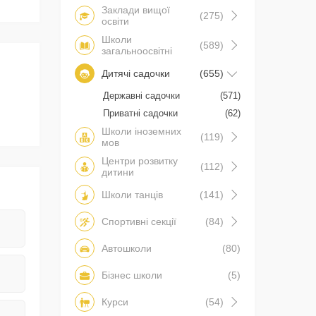
Заклади вищої
(275)
освіти
Школи
(589)
загальноосвітні
Дитячі садочки
(655)
Державні садочки
(571)
Приватні садочки
(62)
Школи іноземних
(119)
мов
Центри розвитку
(112)
дитини
Школи танців
(141)
Спортивні секції
(84)
Автошколи
(80)
Бізнес школи
(5)
Курси
(54)