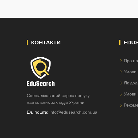
КОНТАКТИ
EDU
Про пр
Умови 
Як дод
Умови 
Спеціалізований сервіс пошуку
навчальних закладів України
Рекоме
Ел. пошта:
info@edusearch.com.ua