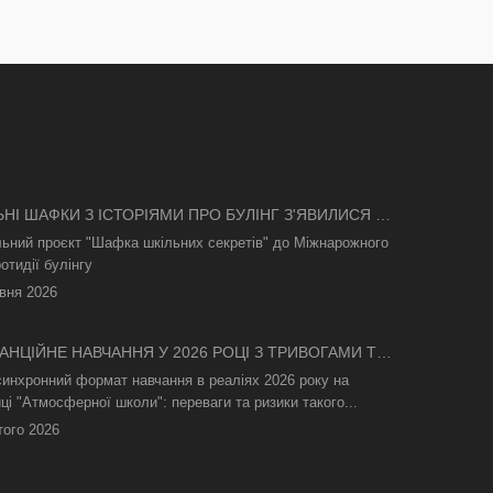
ЬНІ ШАФКИ З ІСТОРІЯМИ ПРО БУЛІНГ З'ЯВИЛИСЯ В
І
льний проєкт "Шафка шкільних секретів" до Міжнарожного
отидії булінгу
вня 2026
АНЦІЙНЕ НАВЧАННЯ У 2026 РОЦІ З ТРИВОГАМИ ТА
СВІТЛА: ЯК АСИНХРОННИЙ ФОРМАТ РЯТУЄ
синхронний формат навчання в реаліях 2026 року на
ТНІЙ ПРОЦЕС
ці "Атмосферної школи": переваги та ризики такого...
того 2026