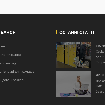
SEARCH
ОСТАННІ СТАТТІ
ШКІЛ
оект
КИЄВ
Соціа
використання
дня пр
12 тра
ати заклад
співпраці для закладів
ДИСТ
ндовані заклади
БЕЗ 
Про а
ОСВІ
практи
25 лю