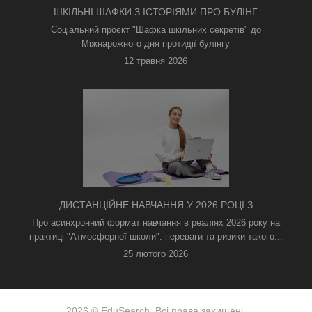
ШКІЛЬНІ ШАФКИ З ІСТОРІЯМИ ПРО БУЛІНГ
З'ЯВИЛИСЯ В КИЄВІ
Соціальний проєкт "Шафка шкільних секретів" до
Міжнарожного дня протидії булінгу
12 травня 2026
ДИСТАНЦІЙНЕ НАВЧАННЯ У 2026 РОЦІ З
ТРИВОГАМИ ТА БЕЗ СВІТЛА: ЯК АСИНХРОННИЙ
Про асинхронний формат навчання в реаліях 2026 року на
ФОРМАТ РЯТУЄ ОСВІТНІЙ ПРОЦЕС
практиці "Атмосферної школи": переваги та ризики такого...
25 лютого 2026
2026 © EduSearch. Всі права захищені.