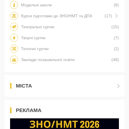
Модельні школи
(8)
Курси підготовки до ЗНО/НМТ та ДПА
(17)
Театральні гуртки
(15)
Творчі гуртки
(7)
Технічні гуртки
(2)
Заклади позашкільної освіти
(48)
МІСТА
РЕКЛАМА