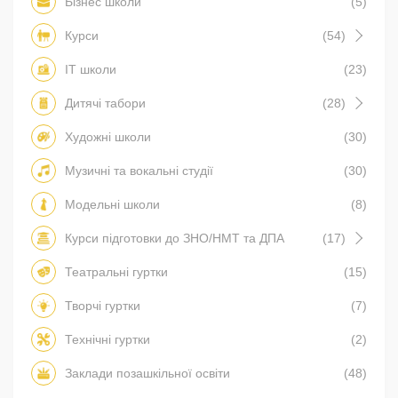
Бізнес школи
(5)
Курси
(54)
IT школи
(23)
Дитячі табори
(28)
Художні школи
(30)
Музичні та вокальні студії
(30)
Модельні школи
(8)
Курси підготовки до ЗНО/НМТ та ДПА
(17)
Театральні гуртки
(15)
Творчі гуртки
(7)
Технічні гуртки
(2)
Заклади позашкільної освіти
(48)