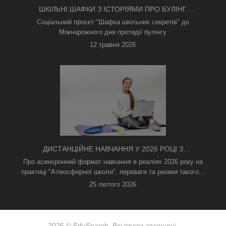
ШКІЛЬНІ ШАФКИ З ІСТОРІЯМИ ПРО БУЛІНГ
З'ЯВИЛИСЯ В КИЄВІ
Соціальний проєкт "Шафка шкільних секретів" до
Міжнарожного дня протидії булінгу
12 травня 2026
ДИСТАНЦІЙНЕ НАВЧАННЯ У 2026 РОЦІ З
ТРИВОГАМИ ТА БЕЗ СВІТЛА: ЯК АСИНХРОННИЙ
Про асинхронний формат навчання в реаліях 2026 року на
ФОРМАТ РЯТУЄ ОСВІТНІЙ ПРОЦЕС
практиці "Атмосферної школи": переваги та ризики такого...
25 лютого 2026
2026 © EduSearch. Всі права захищені.