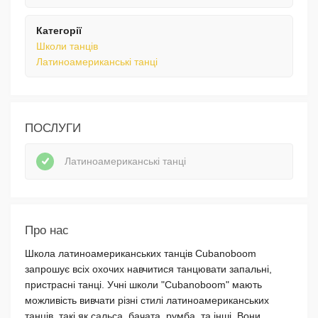
Категорії
Школи танців
Латиноамериканські танці
ПОСЛУГИ
Латиноамериканські танці
Про нас
Школа латиноамериканських танців Cubanoboom
запрошує всіх охочих навчитися танцювати запальні,
пристрасні танці. Учні школи "Cubanoboom" мають
можливість вивчати різні стилі латиноамериканських
танців, такі як сальса, бачата, румба та інші. Вони