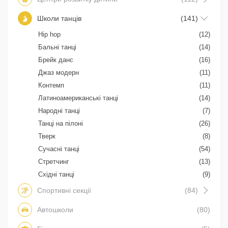
Школи танців
(141)
Hip hop
(12)
Бальні танці
(14)
Брейк данс
(16)
Джаз модерн
(11)
Контемп
(11)
Латиноамериканські танці
(14)
Народні танці
(7)
Танці на пілоні
(26)
Тверк
(8)
Сучасні танці
(54)
Стретчинг
(13)
Східні танці
(9)
Спортивні секції
(84)
Автошколи
(80)