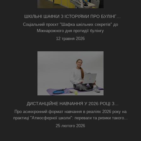
ШКІЛЬНІ ШАФКИ З ІСТОРІЯМИ ПРО БУЛІНГ
З'ЯВИЛИСЯ В КИЄВІ
Соціальний проєкт "Шафка шкільних секретів" до
Міжнарожного дня протидії булінгу
12 травня 2026
ДИСТАНЦІЙНЕ НАВЧАННЯ У 2026 РОЦІ З
ТРИВОГАМИ ТА БЕЗ СВІТЛА: ЯК АСИНХРОННИЙ
Про асинхронний формат навчання в реаліях 2026 року на
ФОРМАТ РЯТУЄ ОСВІТНІЙ ПРОЦЕС
практиці "Атмосферної школи": переваги та ризики такого...
25 лютого 2026