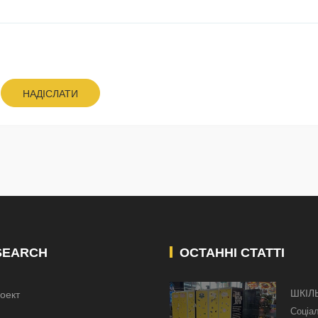
НАДІСЛАТИ
SEARCH
ОСТАННІ СТАТТІ
ШКІЛ
оект
КИЄВ
Соціа