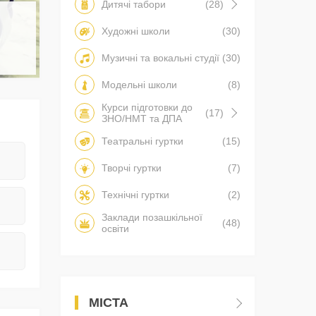
Дитячі табори
(28)
Художні школи
(30)
Музичні та вокальні студії
(30)
Модельні школи
(8)
Курси підготовки до
(17)
ЗНО/НМТ та ДПА
Театральні гуртки
(15)
Творчі гуртки
(7)
Технічні гуртки
(2)
Заклади позашкільної
(48)
освіти
МІСТА