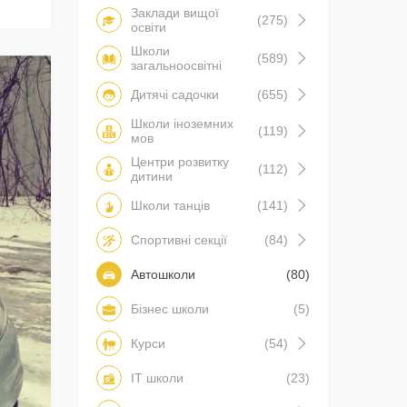
Заклади вищої
(275)
освіти
Школи
(589)
загальноосвітні
Дитячі садочки
(655)
Школи іноземних
(119)
мов
Центри розвитку
(112)
дитини
Школи танців
(141)
Спортивні секції
(84)
Автошколи
(80)
Бізнес школи
(5)
Курси
(54)
IT школи
(23)