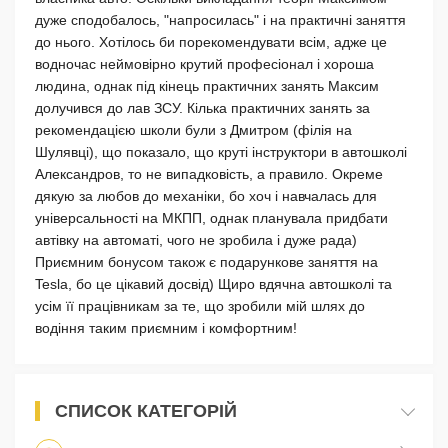
дуже сподобалось, "напросилась" і на практичні заняття
до нього. Хотілось би порекомендувати всім, адже це
водночас неймовірно крутий професіонал і хороша
людина, однак під кінець практичних занять Максим
долучився до лав ЗСУ. Кілька практичних занять за
рекомендацією школи були з Дмитром (філія на
Шулявці), що показало, що круті інструктори в автошколі
Александров, то не випадковість, а правило. Окреме
дякую за любов до механіки, бо хоч і навчалась для
універсальності на МКПП, однак планувала придбати
автівку на автоматі, чого не зробила і дуже рада)
Приємним бонусом також є подарункове заняття на
Tesla, бо це цікавий досвід) Щиро вдячна автошколі та
усім її працівникам за те, що зробили мій шлях до
водіння таким приємним і комфортним!
СПИСОК КАТЕГОРІЙ