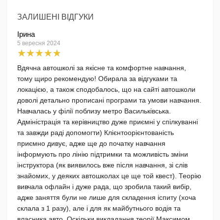
ЗАЛИШЕНІ ВІДГУКИ
Ірина
5 вересня 2024
Вдячна автошколі за якісне та комфортне навчання,
тому щиро рекомендую! Обирала за відгуками та
локацією, а також сподобалось, що на сайті автошколи
доволі детально прописані програми та умови навчання.
Навчалась у філії поблизу метро Васильківська.
Адміністрація та керівництво дуже приємні у спілкуванні
та завжди раді допомогти) Клієнтоорієнтованість
приємно дивує, адже ще до початку навчання
інформують про лінію підтримки та можливість зміни
інструктора (як виявилось вже після навчання, зі слів
знайомих, у деяких автошколах це ще той квест). Теорію
вивчала офлайн і дуже рада, що зробила такий вибір,
адже заняття були не лише для складення іспиту (хоча
склала з 1 разу), але і для як майбутнього водія та
власника авто. Оскільки викладання теорії Максимом