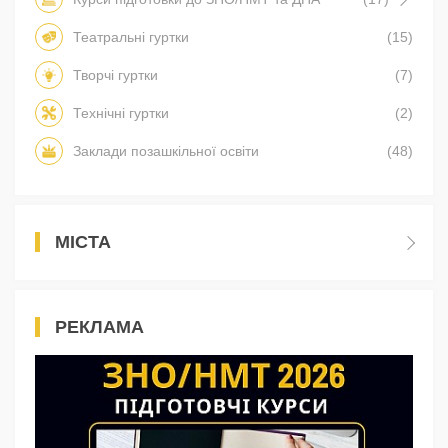
Театральні гуртки
(15)
Творчі гуртки
(7)
Технічні гуртки
(2)
Заклади позашкільної освіти
(48)
МІСТА
РЕКЛАМА