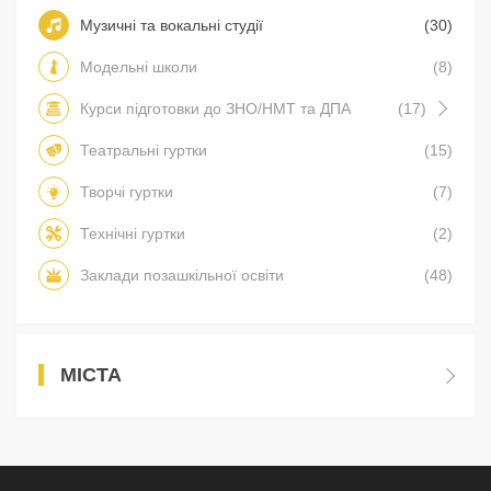
Музичні та вокальні студії
(30)
Модельні школи
(8)
Курси підготовки до ЗНО/НМТ та ДПА
(17)
Театральні гуртки
(15)
Творчі гуртки
(7)
Технічні гуртки
(2)
Заклади позашкільної освіти
(48)
МІСТА