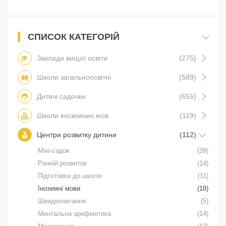
СПИСОК КАТЕГОРІЙ
Заклади вищої освіти
(275)
Школи загальноосвітні
(589)
Дитячі садочки
(655)
Школи іноземних мов
(119)
Центри розвитку дитини
(112)
Міні-садок
(39)
Ранній розвиток
(14)
Підготовка до школи
(31)
Іноземні мови
(18)
Швидкочитання
(5)
Ментальна арифметика
(14)