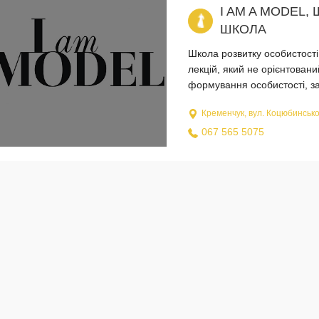
I AM A MODEL
ШКОЛА
Школа розвитку особистості
лекцій, який не орієнтовани
формування особистості, за
Кременчук, вул. Коцюбинсько
067 565 5075