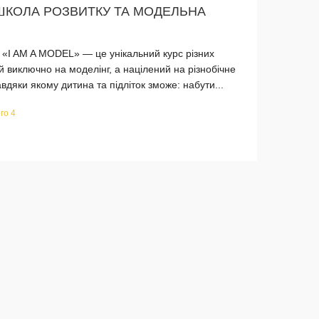
, ШКОЛА РОЗВИТКУ ТА МОДЕЛЬНА
 «I AM A MODEL» — це унікальний курс різних
й виключно на моделінг, а націлений на різнобічне
вдяки якому дитина та підліток зможе: набути...
го 4