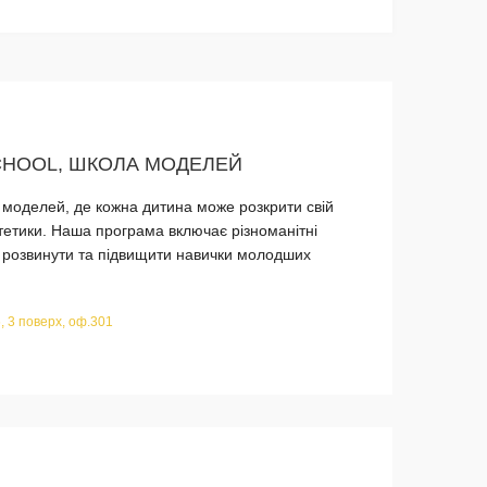
CHOOL, ШКОЛА МОДЕЛЕЙ
а моделей, де кожна дитина може розкрити свій
стетики. Наша програма включає різноманітні
ь розвинути та підвищити навички молодших
, 3 поверх, оф.301