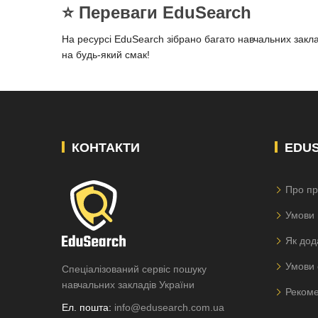
⭐️ Переваги EduSearch
На ресурсі EduSearch зібрано багато навчальних заклад
на будь-який смак!
КОНТАКТИ
EDU
Про пр
Умови 
Як дод
Умови 
Спеціалізований сервіс пошуку
навчальних закладів України
Рекоме
Ел. пошта:
info@edusearch.com.ua