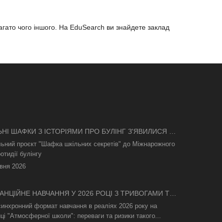
багато чого іншого. На EduSearch ви знайдете заклад
ЬНІ ШАФКИ З ІСТОРІЯМИ ПРО БУЛІНГ З'ЯВИЛИСЯ В
І
льний проєкт "Шафка шкільних секретів" до Міжнарожного
отидії булінгу
вня 2026
АНЦІЙНЕ НАВЧАННЯ У 2026 РОЦІ З ТРИВОГАМИ ТА
СВІТЛА: ЯК АСИНХРОННИЙ ФОРМАТ РЯТУЄ
синхронний формат навчання в реаліях 2026 року на
ТНІЙ ПРОЦЕС
ці "Атмосферної школи": переваги та ризики такого...