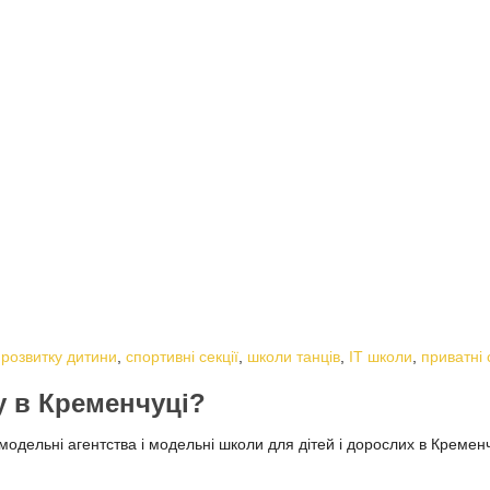
 розвитку дитини
,
спортивні секції
,
школи танців
,
ІТ школи
,
приватні 
у в Кременчуці?
дельні агентства і модельні школи для дітей і дорослих в Кременчу