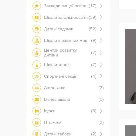
Заклади вищої освіти
(17)
Школи загальноосвітні
(39)
Дитячі садочки
(52)
Школи іноземних мов
(9)
Центри розвитку
(7)
дитини
Школи танців
(7)
Спортивні секції
(4)
Автошколи
(2)
Бізнес школи
(1)
Курси
(3)
IT школи
(2)
Дитячі табори
(2)