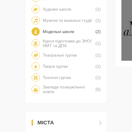
Художні школи
(1)
Музичні та вокальні студії
(1)
Модельні школи
(2)
Курси підготовки до ЗНО/
(1)
НМТ та ДПА
Театральні гуртки
(1)
Творчі гуртки
(1)
Технічні гуртки
(1)
Заклади позашкільної
(5)
освіти
МІСТА