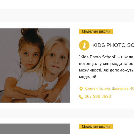
Модельні школи
KIDS PHOTO S
"Kids Photo School" – школ
потенціал у світі моди та е
можливості, які допоможут
моделей.
Кременчук, вул. Шевченка, 46
067 908 8698
Модельні школи