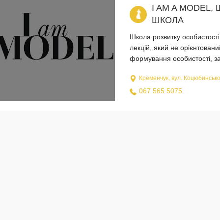
I AM A MODEL
ШКОЛА
Школа розвитку особистості
лекцій, який не орієнтовани
формування особистості, за
Кременчук, вул. Коцюбинсько
067 565 5075