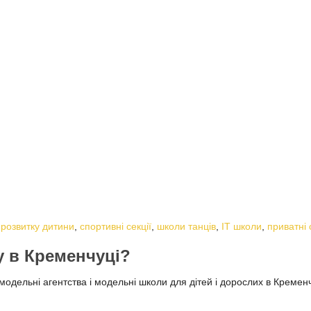
 розвитку дитини
,
спортивні секції
,
школи танців
,
ІТ школи
,
приватні 
у в Кременчуці?
дельні агентства і модельні школи для дітей і дорослих в Кременчу