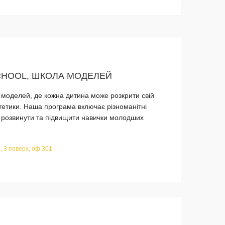
CHOOL, ШКОЛА МОДЕЛЕЙ
а моделей, де кожна дитина може розкрити свій
стетики. Наша програма включає різноманітні
ь розвинути та підвищити навички молодших
, 3 поверх, оф.301