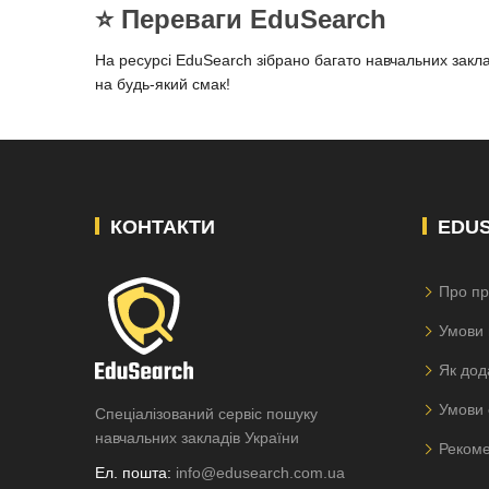
⭐️ Переваги EduSearch
На ресурсі EduSearch зібрано багато навчальних заклад
на будь-який смак!
КОНТАКТИ
EDU
Про пр
Умови 
Як дод
Умови 
Спеціалізований сервіс пошуку
навчальних закладів України
Рекоме
Ел. пошта:
info@edusearch.com.ua