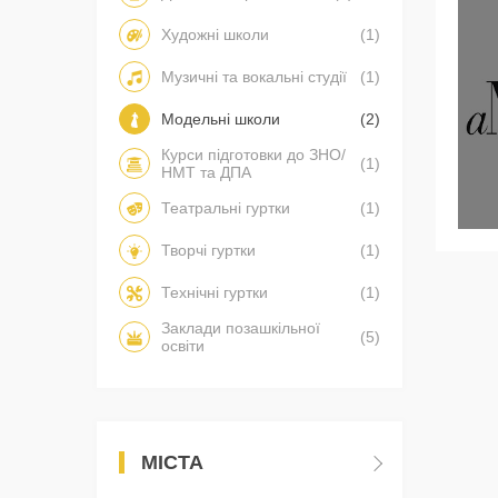
Художні школи
(1)
Музичні та вокальні студії
(1)
Модельні школи
(2)
Курси підготовки до ЗНО/
(1)
НМТ та ДПА
Театральні гуртки
(1)
Творчі гуртки
(1)
Технічні гуртки
(1)
Заклади позашкільної
(5)
освіти
МІСТА