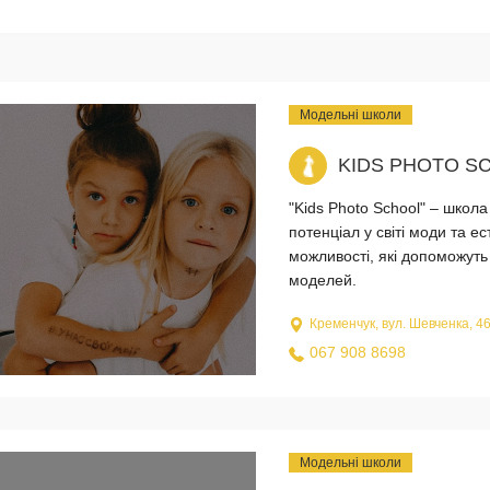
Модельні школи
KIDS PHOTO S
"Kids Photo School" – школ
потенціал у світі моди та е
можливості, які допоможут
моделей.
Кременчук, вул. Шевченка, 46
067 908 8698
Модельні школи