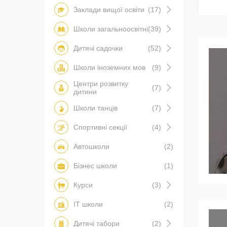
Заклади вищої освіти
(17)
Школи загальноосвітні
(39)
Дитячі садочки
(52)
Школи іноземних мов
(9)
Центри розвитку
(7)
дитини
Школи танців
(7)
Спортивні секції
(4)
Автошколи
(2)
Бізнес школи
(1)
Курси
(3)
IT школи
(2)
Дитячі табори
(2)