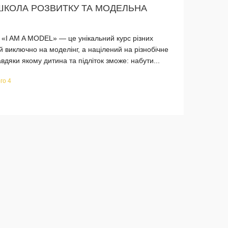
, ШКОЛА РОЗВИТКУ ТА МОДЕЛЬНА
 «I AM A MODEL» — це унікальний курс різних
й виключно на моделінг, а націлений на різнобічне
вдяки якому дитина та підліток зможе: набути...
го 4