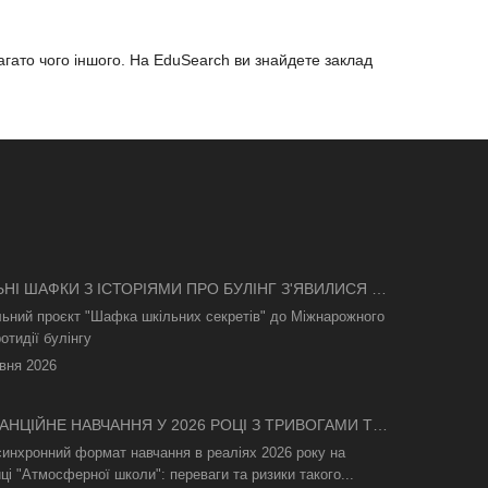
багато чого іншого. На EduSearch ви знайдете заклад
ЬНІ ШАФКИ З ІСТОРІЯМИ ПРО БУЛІНГ З'ЯВИЛИСЯ В
І
льний проєкт "Шафка шкільних секретів" до Міжнарожного
отидії булінгу
вня 2026
АНЦІЙНЕ НАВЧАННЯ У 2026 РОЦІ З ТРИВОГАМИ ТА
СВІТЛА: ЯК АСИНХРОННИЙ ФОРМАТ РЯТУЄ
синхронний формат навчання в реаліях 2026 року на
ТНІЙ ПРОЦЕС
ці "Атмосферної школи": переваги та ризики такого...