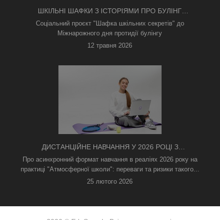
ШКІЛЬНІ ШАФКИ З ІСТОРІЯМИ ПРО БУЛІНГ
З'ЯВИЛИСЯ В КИЄВІ
Соціальний проєкт "Шафка шкільних секретів" до
Міжнарожного дня протидії булінгу
12 травня 2026
ДИСТАНЦІЙНЕ НАВЧАННЯ У 2026 РОЦІ З
ТРИВОГАМИ ТА БЕЗ СВІТЛА: ЯК АСИНХРОННИЙ
Про асинхронний формат навчання в реаліях 2026 року на
ФОРМАТ РЯТУЄ ОСВІТНІЙ ПРОЦЕС
практиці "Атмосферної школи": переваги та ризики такого...
25 лютого 2026