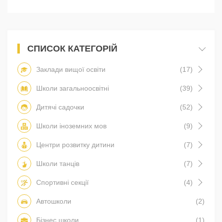
СПИСОК КАТЕГОРІЙ
Заклади вищої освіти
(17)
Школи загальноосвітні
(39)
Дитячі садочки
(52)
Школи іноземних мов
(9)
Центри розвитку дитини
(7)
Школи танців
(7)
Спортивні секції
(4)
Автошколи
(2)
Бізнес школи
(1)