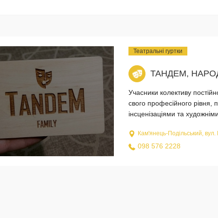
Театральні гуртки
ТАНДЕМ, НАРО
Учасники колективу постій
свого професійного рівня,
інсценізаціями та художні
Кам'янець-Подільський, вул.
098 576 2228