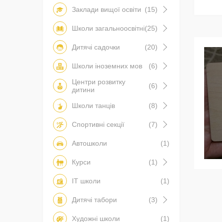
Заклади вищої освіти
(15)
Школи загальноосвітні
(25)
Дитячі садочки
(20)
Школи іноземних мов
(6)
Центри розвитку
(6)
дитини
Школи танців
(8)
Спортивні секції
(7)
Автошколи
(1)
Курси
(1)
IT школи
(1)
Дитячі табори
(3)
Художні школи
(1)