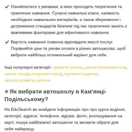
Ознайомтеся з умовами, в яких проходить теоретичне та
практичне навчання. Сучасні навчальні класи, наявність
необхідних навчальних матеріалів, а також збереження і
дотримання стандартів безпеки під час практичних занять є
важливими факторами для ефективного навчання.
Вартість навчання повинна відповідати якості послуг.
Порівняйте ціни та умови оплати в різних автошколах, щоб
вибрати найбільш оптимальний варіант для себе.
Інші популярні категорії:
приватні школи
,
школи іноземних мов
,
школи танців
,
спортивні секції
,
приватні садочки
,
центри розвитку дитини
⭐️ Як вибрати автошколу в Кам'янці-
Подільському?
На EduSearch ви знайдете інформацію про про курси водіння,
категорії, адреси, телефони, відгуки, фото, розташування на
карті, пошук найближчої автошколи та зможете обрати для
себе найкращу.