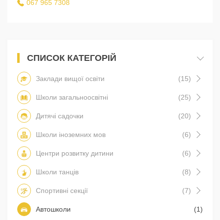
067 965 7308
СПИСОК КАТЕГОРІЙ
Заклади вищої освіти
(15)
Школи загальноосвітні
(25)
Дитячі садочки
(20)
Школи іноземних мов
(6)
Центри розвитку дитини
(6)
Школи танців
(8)
Спортивні секції
(7)
Автошколи
(1)