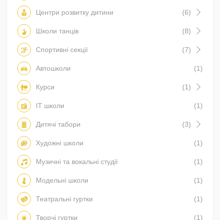
Центри розвитку дитини
(6)
Школи танців
(8)
Спортивні секції
(7)
Автошколи
(1)
Курси
(1)
IT школи
(1)
Дитячі табори
(3)
Художні школи
(1)
Музичні та вокальні студії
(1)
Модельні школи
(1)
Театральні гуртки
(1)
Творчі гуртки
(1)