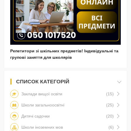
Репетитори зі шкільних предметів! Індивідуальні та
групові заняття для школярів
СПИСОК КАТЕГОРІЙ
Заклади вищої освіти
(15)
Школи загальноосвітні
(25)
Дитячі садочки
(20)
Школи іноземних мов
(6)