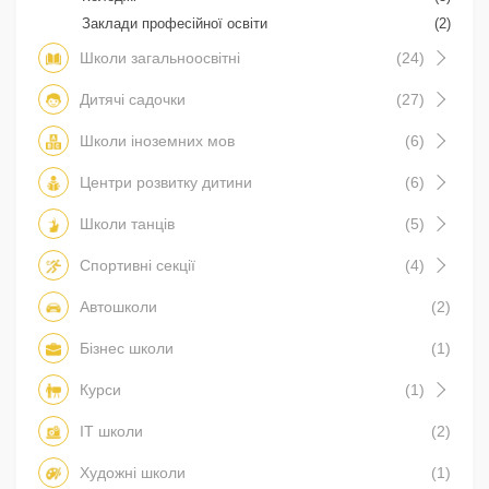
Заклади професійної освіти
(2)
Школи загальноосвітні
(24)
Дитячі садочки
(27)
Школи іноземних мов
(6)
Центри розвитку дитини
(6)
Школи танців
(5)
Спортивні секції
(4)
Автошколи
(2)
Бізнес школи
(1)
Курси
(1)
IT школи
(2)
Художні школи
(1)