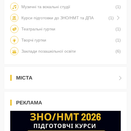
Музичні та вокальні студії
(1)
Курси підготовки до ЗНО/НМТ та ДПА
(1)
Театральні гуртки
(1)
Творчі гуртки
(1)
Заклади позашкільної освіти
(6)
МІСТА
РЕКЛАМА