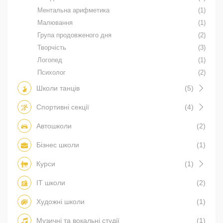
Ментальна арифметика
(1)
Малювання
(1)
Група продовженого дня
(2)
Творчість
(3)
Логопед
(1)
Психолог
(2)
Школи танців
(5)
Спортивні секції
(4)
Автошколи
(2)
Бізнес школи
(1)
Курси
(1)
IT школи
(2)
Художні школи
(1)
Музичні та вокальні студії
(1)