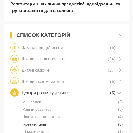
Репетитори зі шкільних предметів! Індивідуальні та
групові заняття для школярів
СПИСОК КАТЕГОРІЙ
Заклади вищої освіти
(5)
Школи загальноосвітні
(24)
Дитячі садочки
(27)
Школи іноземних мов
(6)
Центри розвитку дитини
(6)
Міні-садок
(2)
Ранній розвиток
(3)
Підготовка до школи
(4)
Іноземні мови
(3)
Швидкочитання
(1)