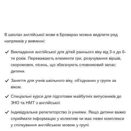
В школах англійської мови в Броварах можна виділити ряд
напрямків у вивченні:
Викладання англійської для дітей раннього віку від 3-х до 6-
ти років. Переважають елементи гри, розучування віршів,
скоромовок, пісень, що збагачують словниковий запас
дитини.
Заняття для учнів шкільного віку, об’єднаних у групи за
віком.
Спеціальні курси для підготовки майбутніх випускників до
ЗНО та НМТ з англійської.
Індивідуальне репетиторство із учнями. Якщо дитини важко
сприймати інформацію у колективі чи має певні комплекси
у спілкування англійською мовою у групі.