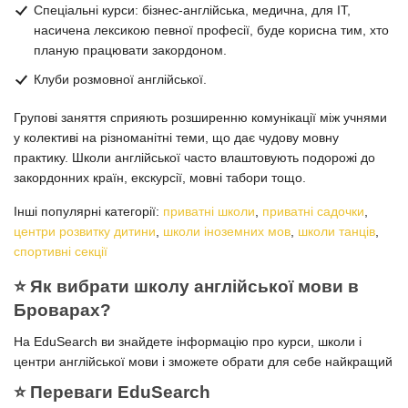
Спеціальні курси: бізнес-англійська, медична, для ІТ,
насичена лексикою певної професії, буде корисна тим, хто
планую працювати закордоном.
Клуби розмовної англійської.
Групові заняття сприяють розширенню комунікації між учнями
у колективі на різноманітні теми, що дає чудову мовну
практику. Школи англійської часто влаштовують подорожі до
закордонних країн, екскурсії, мовні табори тощо.
Інші популярні категорії:
приватні школи
,
приватні садочки
,
центри розвитку дитини
,
школи іноземних мов
,
школи танців
,
спортивні секції
⭐️ Як вибрати школу англійської мови в
Броварах?
На EduSearch ви знайдете інформацію про курси, школи і
центри англійської мови і зможете обрати для себе найкращий
⭐️ Переваги EduSearch