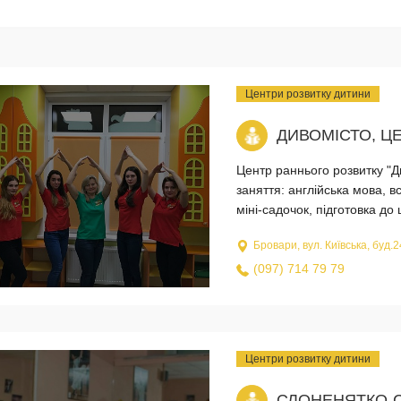
Центри розвитку дитини
ДИВОМІСТО, Ц
Центр раннього розвитку "Д
заняття: англійська мова, в
міні-садочок, підготовка до 
Бровари, вул. Київська, буд.
(097) 714 79 79
Центри розвитку дитини
СЛОНЕНЯТКО-С