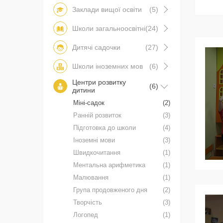
Заклади вищої освіти
(5)
Школи загальноосвітні
(24)
Дитячі садочки
(27)
Школи іноземних мов
(6)
Центри розвитку
(6)
дитини
Міні-садок
(2)
Ранній розвиток
(3)
Підготовка до школи
(4)
Іноземні мови
(3)
Швидкочитання
(1)
Ментальна арифметика
(1)
Малювання
(1)
Група продовженого дня
(2)
Творчість
(3)
Логопед
(1)