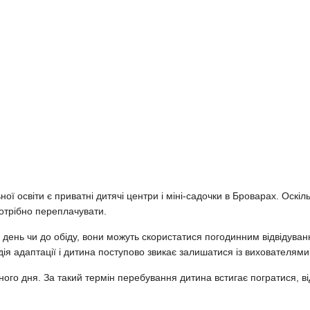
ної освіти є приватні дитячі центри і міні-садочки в Броварах. Оскі
потрібно переплачувати.
день чи до обіду, вони можуть скористатися погодинним відвідуванн
дія адаптації і дитина поступово звикає залишатися із вихователями
ого дня. За такий термін перебування дитина встигає погратися, від