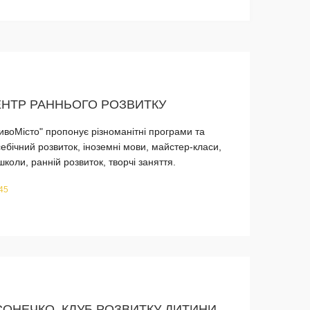
ЕНТР РАННЬОГО РОЗВИТКУ
ивоМісто" пропонує різноманітні програми та
себічний розвиток, іноземні мови, майстер-класи,
школи, ранній розвиток, творчі заняття.
245
ОНЕЧКО, КЛУБ РОЗВИТКУ ДИТИНИ