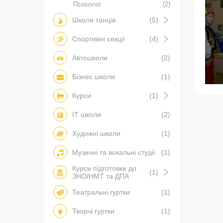
Психолог
(2)
Школи танців
(5)
Спортивні секції
(4)
Автошколи
(2)
Бізнес школи
(1)
Курси
(1)
IT школи
(2)
Художні школи
(1)
Музичні та вокальні студії
(1)
Курси підготовки до
(1)
ЗНО/НМТ та ДПА
Театральні гуртки
(1)
Творчі гуртки
(1)