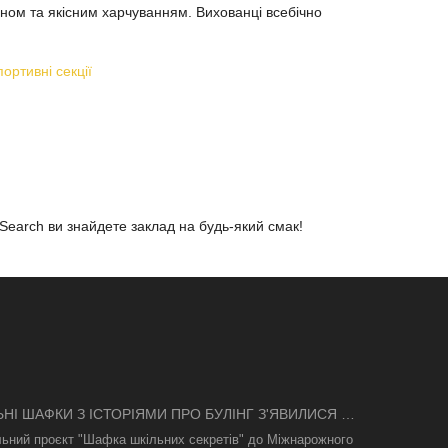
ном та якісним харчуванням. Вихованці всебічно
портивні секції
uSearch ви знайдете заклад на будь-який смак!
ЬНІ ШАФКИ З ІСТОРІЯМИ ПРО БУЛІНГ З'ЯВИЛИСЯ В
І
льний проєкт "Шафка шкільних секретів" до Міжнарожного