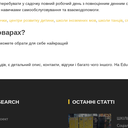
перебувати у садочку повний робочий день з повноцінним денним с
ся навичками самообслуговування та взаємодопомоги.
очки
,
центри розвитку дитини
,
школи іноземних мов
,
школи танців
,
с
роварах?
зможете обрати для себе найкращий
ів, є детальний опис, контакти, відгуки і багато чого іншого. На Ed
SEARCH
ОСТАННІ СТАТТІ
ШКІЛ
оект
КИЄВ
Соціа