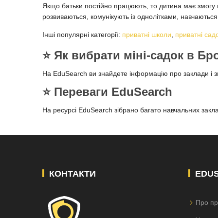
Якщо батьки постійно працюють, то дитина має змогу 
розвиваються, комунікують із однолітками, навчають
Інші популярні категорії:
приватні школи
,
приватні сад
⭐️ Як вибрати міні-садок в Б
На EduSearch ви знайдете інформацію про заклади і 
⭐️ Переваги EduSearch
На ресурсі EduSearch зібрано багато навчальних заклад
КОНТАКТИ
EDU
Про пр