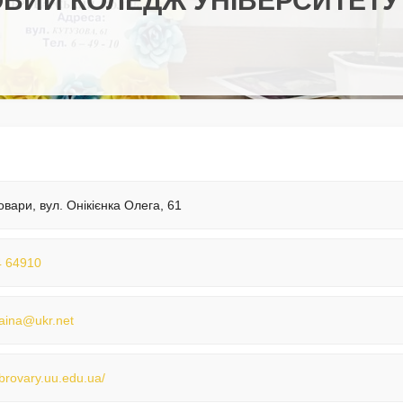
ВИЙ КОЛЕДЖ УНІВЕРСИТЕТУ
овари, вул. Онікієнка Олега, 61
 64910
aina@ukr.net
/brovary.uu.edu.ua/