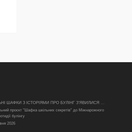
ЬНІ ШАФКИ З ІСТОРІЯМИ ПРО БУЛІНГ З'ЯВИЛИСЯ В
І
льний проєкт "Шафка шкільних секретів" до Міжнарожного
отидії булінгу
вня 2026