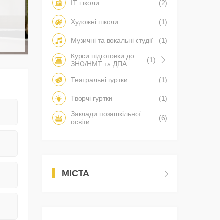
IT школи
(2)
Художні школи
(1)
Музичні та вокальні студії
(1)
Курси підготовки до
(1)
ЗНО/НМТ та ДПА
Театральні гуртки
(1)
Творчі гуртки
(1)
Заклади позашкільної
(6)
освіти
МІСТА