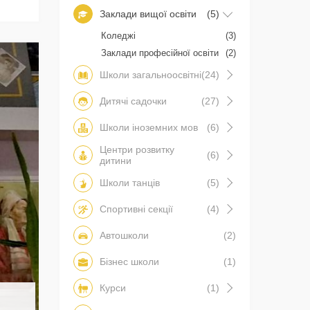
Заклади вищої освіти
(5)
Коледжі
(3)
Заклади професійної освіти
(2)
Школи загальноосвітні
(24)
Дитячі садочки
(27)
Школи іноземних мов
(6)
Центри розвитку
(6)
дитини
Школи танців
(5)
Спортивні секції
(4)
Автошколи
(2)
Бізнес школи
(1)
Курси
(1)