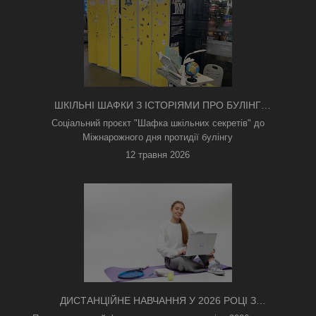
ШКІЛЬНІ ШАФКИ З ІСТОРІЯМИ ПРО БУЛІНГ
З'ЯВИЛИСЯ В КИЄВІ
Соціальний проєкт "Шафка шкільних секретів" до
Міжнарожного дня протидії булінгу
12 травня 2026
ДИСТАНЦІЙНЕ НАВЧАННЯ У 2026 РОЦІ З
ТРИВОГАМИ ТА БЕЗ СВІТЛА: ЯК АСИНХРОННИЙ