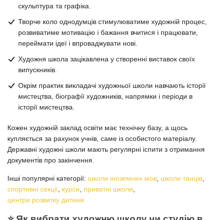
скульптура та графіка.
Творче коло однодумців стимулюватиме художній процес,
розвиватиме мотивацію і бажання вчитися і працювати,
переймати ідеї і впроваджувати нові.
Художня школа зацікавлена у створенні виставок своїх
випускників.
Окрім практик викладачі художньої школи навчають історії
мистецтва, біографії художників, напрямки і періоди в
історії мистецтва.
Кожен художній заклад освіти має технічну базу, а щось
купляється за рахунок учнів, саме із особистого матеріалу.
Державні художні школи мають регулярні іспити з отримання
документів про закінчення.
Інші популярні категорії:
школи іноземних мов
,
школи танців
,
спортивні секції
,
курси
,
приватні школи
,
центри розвитку дитини
⭐️ Як вибрати художню школу чи студію в