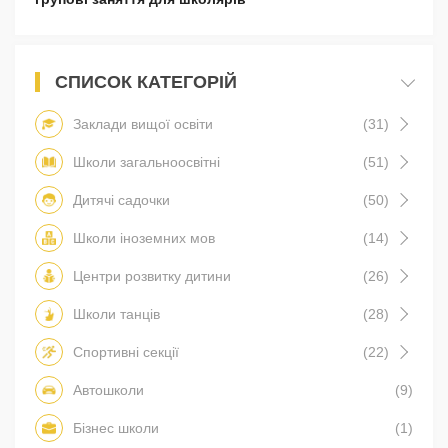
СПИСОК КАТЕГОРІЙ
Заклади вищої освіти
(31)
Школи загальноосвітні
(51)
Дитячі садочки
(50)
Школи іноземних мов
(14)
Центри розвитку дитини
(26)
Школи танців
(28)
Спортивні секції
(22)
Автошколи
(9)
Бізнес школи
(1)