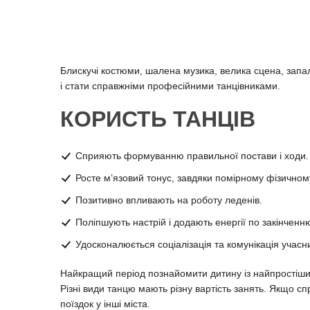
Блискучі костюми, шалена музика, велика сцена, запал
і стати справжніми професійними танцівниками.
КОРИСТЬ ТАНЦІВ
Сприяють формуванню правильної постави і ходи.
Росте м’язовий тонус, завдяки помірному фізичном
Позитивно впливають на роботу леденів.
Поліпшують настрій і додають енергії по закінченн
Удосконалюється соціалізація та комунікація учасни
Найкращий період познайомити дитину із найпростішим
Різні види танцю мають різну вартість занять. Якщо сп
поїздок у інші міста.