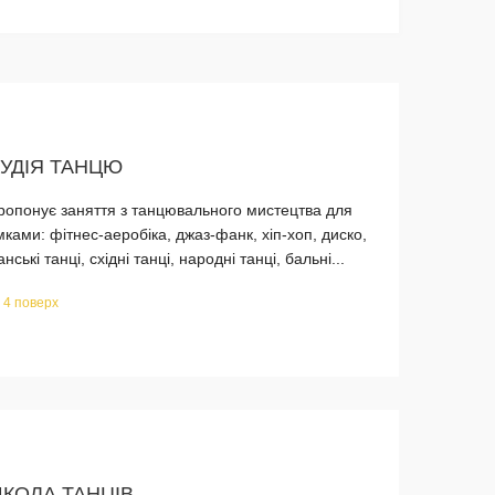
ТУДІЯ ТАНЦЮ
пропонує заняття з танцювального мистецтва для
ками: фітнес-аеробіка, джаз-фанк, хіп-хоп, диско,
ькі танці, східні танці, народні танці, бальні...
, 4 поверх
КОЛА ТАНЦІВ