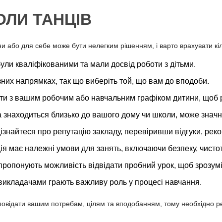
ОЛИ ТАНЦІВ
ни або для себе може бути нелегким рішенням, і варто врахувати кіл
були кваліфікованими та мали досвід роботи з дітьми.
різних напрямках, так що виберіть той, що вам до вподоби.
рати з вашим робочим або навчальним графіком дитини, щоб 
 знаходиться близько до вашого дому чи школи, може значн
 дізнайтеся про репутацію закладу, перевіривши відгуки, реко
ія має належні умови для занять, включаючи безпеку, чистот
 пропонують можливість відвідати пробний урок, щоб зрозумі
 викладачами грають важливу роль у процесі навчання.
дповідати вашим потребам, цілям та вподобанням, тому необхідно р