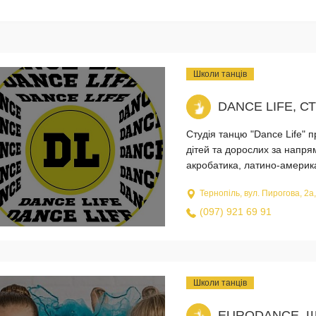
Школи танців
DANCE LIFE, С
Студія танцю "Dance Life" 
дітей та дорослих за напрям
акробатика, латино-американс
Тернопіль, вул. Пирогова, 2а
(097) 921 69 91
Школи танців
EURODANCE, Ш