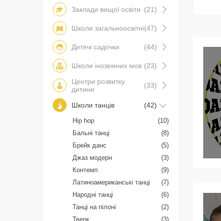
Заклади вищої освіти
(21)
Школи загальноосвітні
(47)
Дитячі садочки
(44)
Школи іноземних мов
(23)
Центри розвитку
(33)
дитини
Школи танців
(42)
Hip hop
(10)
Бальні танці
(8)
Брейк данс
(5)
Джаз модерн
(3)
Контемп
(9)
Латиноамериканські танці
(7)
Народні танці
(6)
Танці на пілоні
(2)
Тверк
(3)