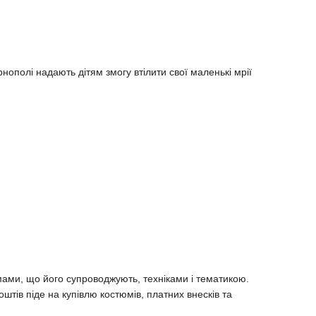
нополі надають дітям змогу втілити свої маленькі мрії
мами, що його супроводжують, техніками і тематикою.
оштів піде на купівлю костюмів, платних внесків та