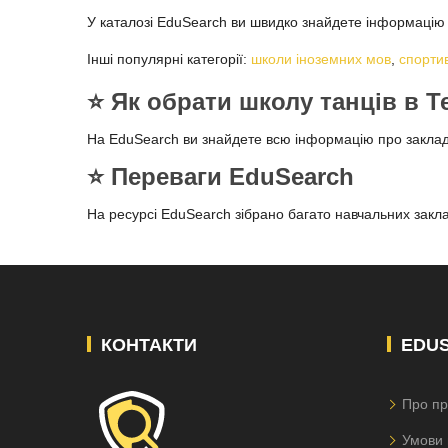
У каталозі EduSearch ви швидко знайдете інформацію п
Інші популярні категорії:
школи іноземних мов
,
спортив
⭐️ Як обрати школу танців в 
На EduSearch ви знайдете всю інформацію про закла
⭐️ Переваги EduSearch
На ресурсі EduSearch зібрано багато навчальних заклад
КОНТАКТИ
EDU
Про пр
Умови 