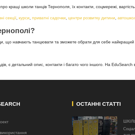
ро кращі школи танців Тернополя, їх контакти, соцмережі, вартість 
ні секції
,
курси
,
приватні садочки
,
центри розвитку дитини
,
автошко
Тернополі?
ди, що навчають танцювати та зможете обрати для себе найкращий
ів, є детальний опис, контакти і багато чого іншого. На EduSearch 
SEARCH
ОСТАННІ СТАТТІ
ШКІЛ
оект
КИЄВ
Соціа
використання
дня пр