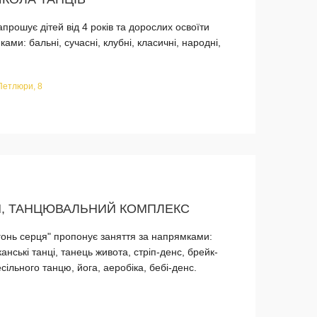
прошує дітей від 4 років та дорослих освоїти
ми: бальні, сучасні, клубні, класичні, народні,
Петлюри, 8
Я, ТАНЦЮВАЛЬНИЙ КОМПЛЕКС
онь серця" пропонує заняття за напрямками:
анські танці, танець живота, стріп-денс, брейк-
есільного танцю, йога, аеробіка, бебі-денс.