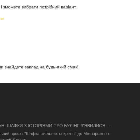
і зможете вибрати потрібний варіант.
ли
ви знайдете заклад на будь-який смак!
ЬНІ ШАФКИ З ІСТОРІЯМИ ПРО БУЛІНГ З'ЯВИЛИСЯ В
І
льний проєкт "Шафка шкільних секретів" до Міжнарожного
отидії булінгу