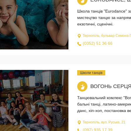
Школа танців "Eurodance" за
мистецтво танцю за напрямка
екзотичні, сценічні.
Тернопіль, бульвар Симона 
(0352) 51 36 66
Школи танців
ВОГОНЬ СЕРЦ
Танцювальний комлекс "Вог
бальні танці, латино-америк
данс, хіп-хоп, постановка в
Тернопіль, вул. Руська, 21
(097) 935 17 39