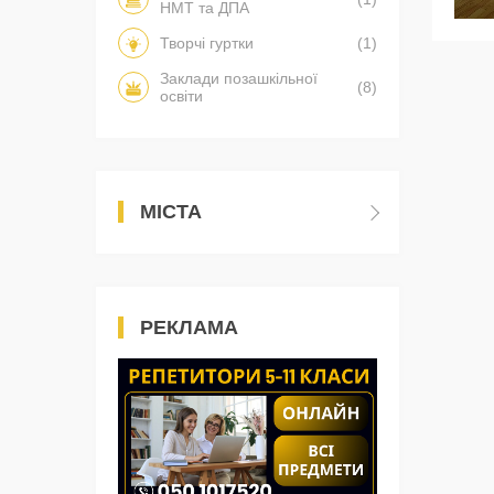
НМТ та ДПА
Творчі гуртки
(1)
Заклади позашкільної
(8)
освіти
МІСТА
РЕКЛАМА