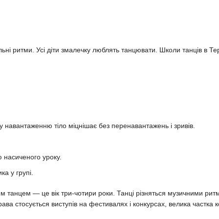
ьні ритми. Усі діти змалечку люблять танцювати. Школи танців в Тер
у навантаженню тіло міцнішає без перенавантажень і зривів.
ю насиченого уроку.
ка у групі.
 танцем — це вік три-чотири роки. Танці різняться музичними рит
рава стосується виступів на фестивалях і конкурсах, велика частка к