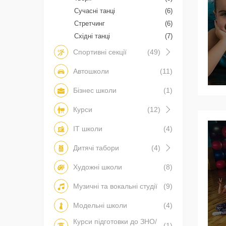
Сучасні танці
(6)
Стретчинг
(6)
Східні танці
(7)
Спортивні секції
(49)
Автошколи
(11)
Бізнес школи
(1)
Курси
(12)
IT школи
(4)
Дитячі табори
(4)
Художні школи
(8)
Музичні та вокальні студії
(9)
Модельні школи
(4)
Курси підготовки до ЗНО/
(1)