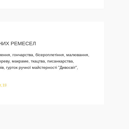
НИХ РЕМЕСЕЛ
лення, гончарства, бiсероплетiння, малювання,
ереву, макраме, ткацтва, писанкарства,
в, гурток ручної майстерності "Дивосвіт",
, 19