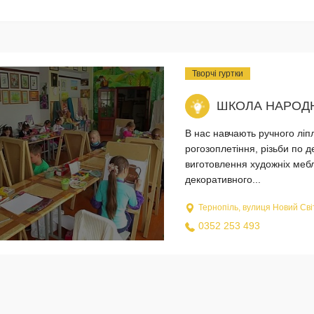
Творчі гуртки
ШКОЛА НАРОД
В нас навчають ручного лiп
рогозоплетiння, рiзьби по д
виготовлення художніх меблі
декоративного...
Тернопіль, вулиця Новий Світ
0352 253 493