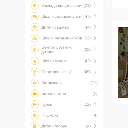
Заклади вищої освіти
(21)
Школи загальноосвітні
(47)
Дитячі садочки
(44)
Школи іноземних мов
(23)
Центри розвитку
(33)
дитини
Школи танців
(42)
Спортивні секції
(49)
Автошколи
(11)
Бізнес школи
(1)
Курси
(12)
IT школи
(4)
Дитячі табори
(4)