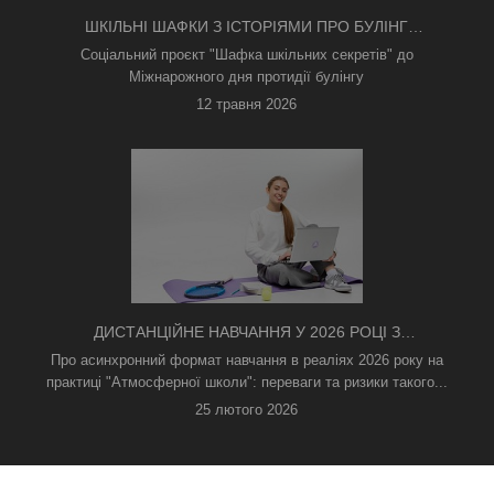
ШКІЛЬНІ ШАФКИ З ІСТОРІЯМИ ПРО БУЛІНГ
З'ЯВИЛИСЯ В КИЄВІ
Соціальний проєкт "Шафка шкільних секретів" до
Міжнарожного дня протидії булінгу
12 травня 2026
ДИСТАНЦІЙНЕ НАВЧАННЯ У 2026 РОЦІ З
ТРИВОГАМИ ТА БЕЗ СВІТЛА: ЯК АСИНХРОННИЙ
Про асинхронний формат навчання в реаліях 2026 року на
ФОРМАТ РЯТУЄ ОСВІТНІЙ ПРОЦЕС
практиці "Атмосферної школи": переваги та ризики такого...
25 лютого 2026