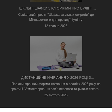
ШКІЛЬНІ ШАФКИ З ІСТОРІЯМИ ПРО БУЛІНГ
З'ЯВИЛИСЯ В КИЄВІ
Соціальний проєкт "Шафка шкільних секретів" до
Міжнарожного дня протидії булінгу
12 травня 2026
ДИСТАНЦІЙНЕ НАВЧАННЯ У 2026 РОЦІ З
ТРИВОГАМИ ТА БЕЗ СВІТЛА: ЯК АСИНХРОННИЙ
Про асинхронний формат навчання в реаліях 2026 року на
ФОРМАТ РЯТУЄ ОСВІТНІЙ ПРОЦЕС
практиці "Атмосферної школи": переваги та ризики такого...
25 лютого 2026