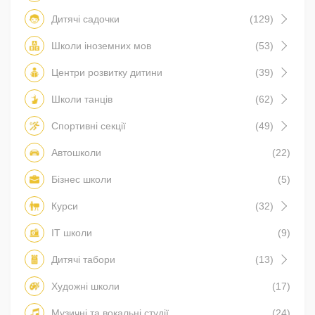
Дитячі садочки
(129)
Школи іноземних мов
(53)
Центри розвитку дитини
(39)
Школи танців
(62)
Спортивні секції
(49)
Автошколи
(22)
Бізнес школи
(5)
Курси
(32)
IT школи
(9)
Дитячі табори
(13)
Художні школи
(17)
Музичні та вокальні студії
(24)