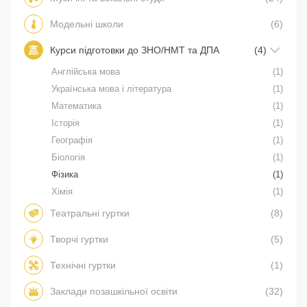
Модельні школи
(6)
Курси підготовки до ЗНО/НМТ та ДПА
(4)
Англійська мова
(1)
Українська мова і література
(1)
Математика
(1)
Історія
(1)
Географія
(1)
Біологія
(1)
Фізика
(1)
Хімія
(1)
Театральні гуртки
(8)
Творчі гуртки
(5)
Технічні гуртки
(1)
Заклади позашкільної освіти
(32)