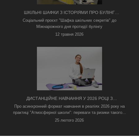
ШКІЛЬНІ ШАФКИ З ІСТОРІЯМИ ПРО БУЛІНГ
З'ЯВИЛИСЯ В КИЄВІ
Соціальний проєкт "Шафка шкільних секретів" до
Міжнарожного дня протидії булінгу
12 травня 2026
ДИСТАНЦІЙНЕ НАВЧАННЯ У 2026 РОЦІ З
ТРИВОГАМИ ТА БЕЗ СВІТЛА: ЯК АСИНХРОННИЙ
Про асинхронний формат навчання в реаліях 2026 року на
ФОРМАТ РЯТУЄ ОСВІТНІЙ ПРОЦЕС
практиці "Атмосферної школи": переваги та ризики такого...
25 лютого 2026