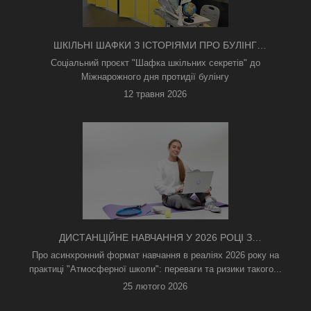
ШКІЛЬНІ ШАФКИ З ІСТОРІЯМИ ПРО БУЛІНГ
З'ЯВИЛИСЯ В КИЄВІ
Соціальний проєкт "Шафка шкільних секретів" до
Міжнарожного дня протидії булінгу
12 травня 2026
ДИСТАНЦІЙНЕ НАВЧАННЯ У 2026 РОЦІ З
ТРИВОГАМИ ТА БЕЗ СВІТЛА: ЯК АСИНХРОННИЙ
Про асинхронний формат навчання в реаліях 2026 року на
ФОРМАТ РЯТУЄ ОСВІТНІЙ ПРОЦЕС
практиці "Атмосферної школи": переваги та ризики такого...
25 лютого 2026