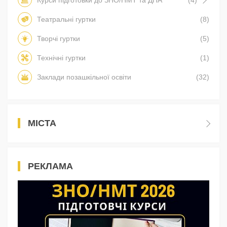
Театральні гуртки
(8)
Творчі гуртки
(5)
Технічні гуртки
(1)
Заклади позашкільної освіти
(32)
МІСТА
РЕКЛАМА