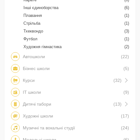
Інші єдиноборства
(6)
Плавання
(1)
Стрільба
(1)
Тхеквондо
(3)
Футбол
(1)
Художня гімнастика
(2)
Автошколи
(22)
Бізнес школи
(5)
Курси
(32)
IT школи
(9)
Дитячі табори
(13)
Художні школи
(17)
Музичні та вокальні студії
(24)
Модельні школи
(6)