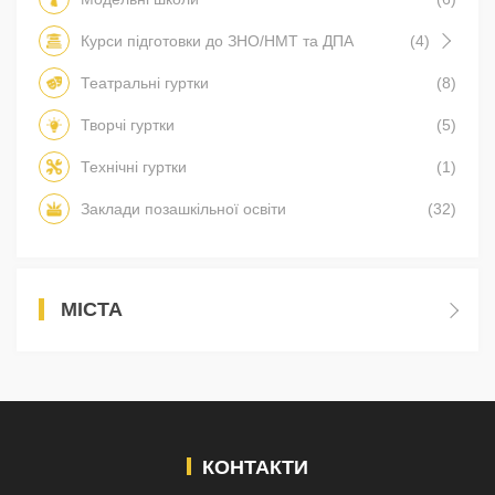
Курси підготовки до ЗНО/НМТ та ДПА
(4)
Театральні гуртки
(8)
Творчі гуртки
(5)
Технічні гуртки
(1)
Заклади позашкільної освіти
(32)
МІСТА
КОНТАКТИ