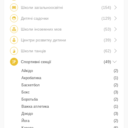
Школи загальноосвітні
(154)
Дитячі садочки
(129)
Школи іноземних мов
(53)
Центри розвитку дитини
(39)
Школи танців
(62)
Спортивні секції
(49)
Айкідо
(2)
Акробатика
(1)
Баскетбол
(2)
Бокс
(3)
Боротьба
(2)
Важка атлетика
(1)
Дзюдо
(3)
Йога
(2)
Карате
(6)