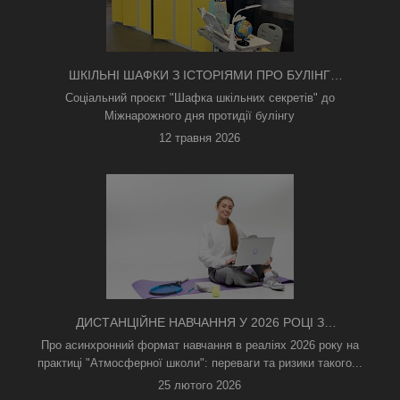
ШКІЛЬНІ ШАФКИ З ІСТОРІЯМИ ПРО БУЛІНГ
З'ЯВИЛИСЯ В КИЄВІ
Соціальний проєкт "Шафка шкільних секретів" до
Міжнарожного дня протидії булінгу
12 травня 2026
ДИСТАНЦІЙНЕ НАВЧАННЯ У 2026 РОЦІ З
ТРИВОГАМИ ТА БЕЗ СВІТЛА: ЯК АСИНХРОННИЙ
Про асинхронний формат навчання в реаліях 2026 року на
ФОРМАТ РЯТУЄ ОСВІТНІЙ ПРОЦЕС
практиці "Атмосферної школи": переваги та ризики такого...
25 лютого 2026