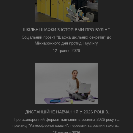
ШКІЛЬНІ ШАФКИ З ІСТОРІЯМИ ПРО БУЛІНГ
З'ЯВИЛИСЯ В КИЄВІ
Соціальний проєкт "Шафка шкільних секретів" до
Міжнарожного дня протидії булінгу
12 травня 2026
ДИСТАНЦІЙНЕ НАВЧАННЯ У 2026 РОЦІ З
ТРИВОГАМИ ТА БЕЗ СВІТЛА: ЯК АСИНХРОННИЙ
Про асинхронний формат навчання в реаліях 2026 року на
ФОРМАТ РЯТУЄ ОСВІТНІЙ ПРОЦЕС
практиці "Атмосферної школи": переваги та ризики такого...
25 лютого 2026