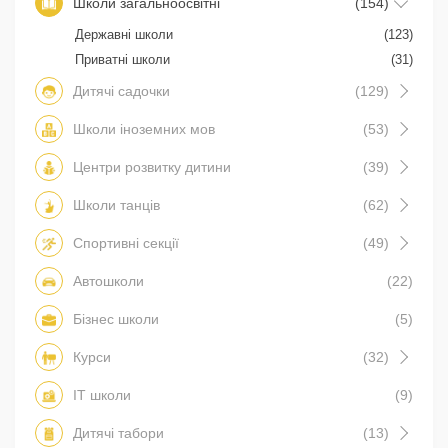
Школи загальноосвітні
(154)
Державні школи
(123)
Приватні школи
(31)
Дитячі садочки
(129)
Школи іноземних мов
(53)
Центри розвитку дитини
(39)
Школи танців
(62)
Спортивні секції
(49)
Автошколи
(22)
Бізнес школи
(5)
Курси
(32)
IT школи
(9)
Дитячі табори
(13)