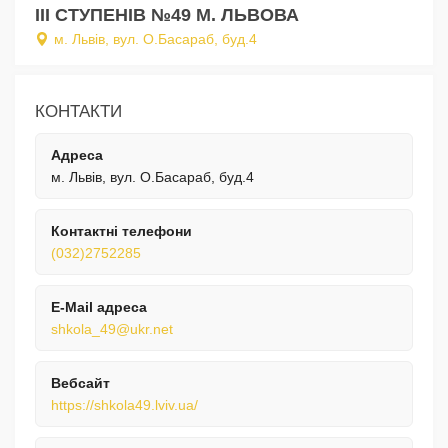
ІІІ СТУПЕНІВ №49 М. ЛЬВОВА
м. Львів, вул. О.Басараб, буд.4
КОНТАКТИ
Адреса
м. Львів, вул. О.Басараб, буд.4
Контактні телефони
(032)2752285
E-Mail адреса
shkola_49@ukr.net
Вебсайт
https://shkola49.lviv.ua/