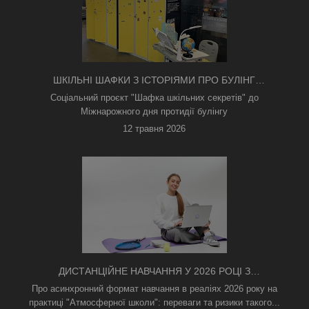
ШКІЛЬНІ ШАФКИ З ІСТОРІЯМИ ПРО БУЛІНГ
З'ЯВИЛИСЯ В КИЄВІ
Соціальний проєкт "Шафка шкільних секретів" до
Міжнарожного дня протидії булінгу
12 травня 2026
ДИСТАНЦІЙНЕ НАВЧАННЯ У 2026 РОЦІ З
ТРИВОГАМИ ТА БЕЗ СВІТЛА: ЯК АСИНХРОННИЙ
Про асинхронний формат навчання в реаліях 2026 року на
ФОРМАТ РЯТУЄ ОСВІТНІЙ ПРОЦЕС
практиці "Атмосферної школи": переваги та ризики такого...