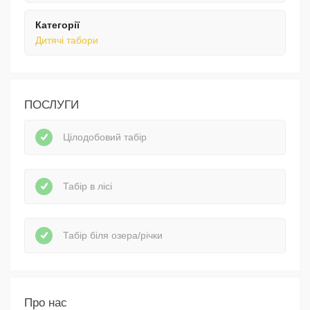
Категорії
Дитячі табори
ПОСЛУГИ
Цілодобовий табір
Табір в лісі
Табір біля озера/річки
Про нас