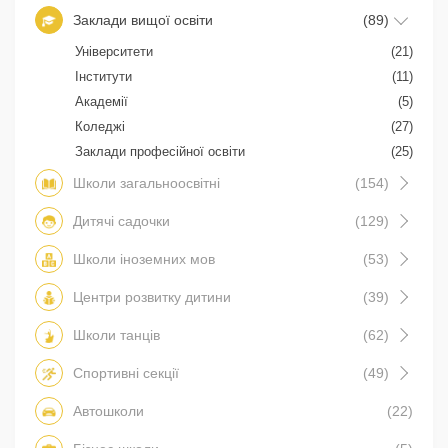
Заклади вищої освіти
(89)
Університети
(21)
Інститути
(11)
Академії
(5)
Коледжі
(27)
Заклади професійної освіти
(25)
Школи загальноосвітні
(154)
Дитячі садочки
(129)
Школи іноземних мов
(53)
Центри розвитку дитини
(39)
Школи танців
(62)
Спортивні секції
(49)
Автошколи
(22)