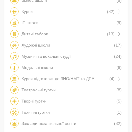
Бізнес школи
(5)
Курси
(32)
IT школи
(9)
Дитячі табори
(13)
Художні школи
(17)
Музичні та вокальні студії
(24)
Модельні школи
(6)
Курси підготовки до ЗНО/НМТ та ДПА
(4)
Театральні гуртки
(8)
Творчі гуртки
(5)
Технічні гуртки
(1)
Заклади позашкільної освіти
(32)