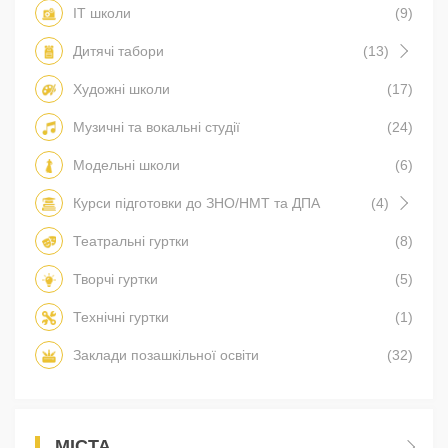
IT школи
(9)
Дитячі табори
(13)
Художні школи
(17)
Музичні та вокальні студії
(24)
Модельні школи
(6)
Курси підготовки до ЗНО/НМТ та ДПА
(4)
Театральні гуртки
(8)
Творчі гуртки
(5)
Технічні гуртки
(1)
Заклади позашкільної освіти
(32)
МІСТА