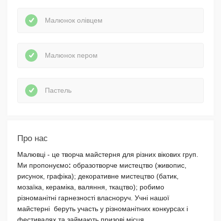
Малюнок олівцем
Малюнок пером
Пастель
Про нас
Малювці - це творча майстерня для різних вікових груп.
Ми пропонуємо
:
образотворче мистецтво (живопис,
рисунок, графіка); декоративне мистецтво (батик,
мозаїка, кераміка, валяння, ткацтво); робимо
різноманітні гарнезності власноруч. Учні нашої
майстерні беруть участь у різноманітних конкурсах і
фестивалях та займають призові місця.