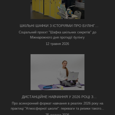
ШКІЛЬНІ ШАФКИ З ІСТОРІЯМИ ПРО БУЛІНГ
З'ЯВИЛИСЯ В КИЄВІ
Соціальний проєкт "Шафка шкільних секретів" до
Міжнарожного дня протидії булінгу
12 травня 2026
ДИСТАНЦІЙНЕ НАВЧАННЯ У 2026 РОЦІ З
ТРИВОГАМИ ТА БЕЗ СВІТЛА: ЯК АСИНХРОННИЙ
Про асинхронний формат навчання в реаліях 2026 року на
ФОРМАТ РЯТУЄ ОСВІТНІЙ ПРОЦЕС
практиці "Атмосферної школи": переваги та ризики такого...
25 лютого 2026