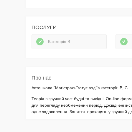
ПОСЛУГИ
Категорія В
Про нас
Автошкола "Магістраль"готує водіїв категорії: B, С.
Теорія в зручний час: будні та вихідні. On-lіne форм
для перегляду необмежений період. Досвідчені інст
одне задоволення. Заняття проходять у зручний дл