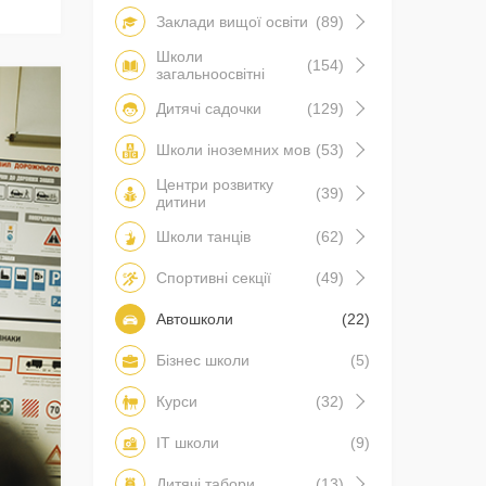
Заклади вищої освіти
(89)
Школи
(154)
загальноосвітні
Дитячі садочки
(129)
Школи іноземних мов
(53)
Центри розвитку
(39)
дитини
Школи танців
(62)
Спортивні секції
(49)
Автошколи
(22)
Бізнес школи
(5)
Курси
(32)
IT школи
(9)
Дитячі табори
(13)