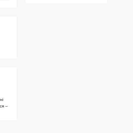
ні
ся –