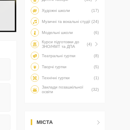
Художні школи
(17)
Музичні та вокальні студії
(24)
Модельні школи
(6)
Курси підготовки до
(4)
ЗНО/НМТ та ДПА
Театральні гуртки
(8)
Творчі гуртки
(5)
Технічні гуртки
(1)
Заклади позашкільної
(32)
освіти
МІСТА