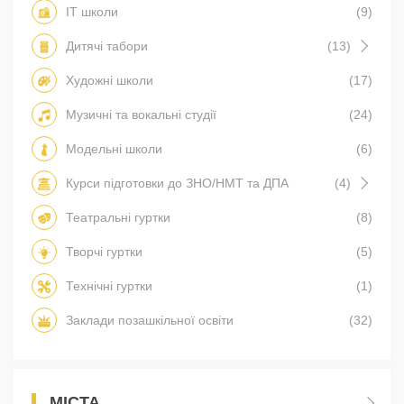
IT школи
(9)
Дитячі табори
(13)
Художні школи
(17)
Музичні та вокальні студії
(24)
Модельні школи
(6)
Курси підготовки до ЗНО/НМТ та ДПА
(4)
Театральні гуртки
(8)
Творчі гуртки
(5)
Технічні гуртки
(1)
Заклади позашкільної освіти
(32)
МІСТА