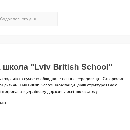
Садок повного дня
школа "Lviv British School"
викладачів та сучасно обладнане освітнє середовище. Створюємо
 дитини. Lviv British School забезпечує учнів структурованою
нтегрована в українську державну освітню систему.
атів