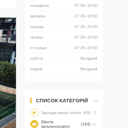
понеділок
07:30–19:00
вівторок
07:30–19:00
середа
07:30–19:00
четвер
07:30–19:00
пʼятниця
07:30–19:00
субота
Вихідний
неділя
Вихідний
СПИСОК КАТЕГОРІЙ
Заклади вищої освіти
(89)
Школи
(154)
загальноосвітні