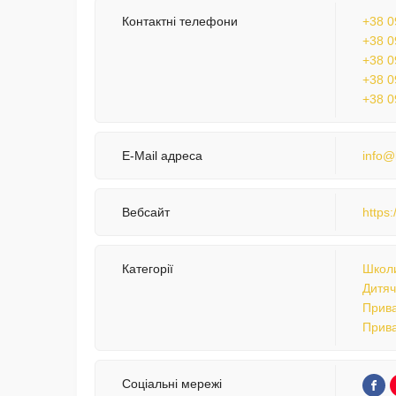
Контактні телефони
+38 0
+38 0
+38 0
+38 0
+38 0
E-Mail адреса
info@l
Вебсайт
https:
Категорії
Школи
Дитяч
Прива
Прива
Соціальні мережі