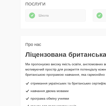
ПОСЛУГИ
Школа
Про нас
Ліцензована британська 
Ми пропонуємо високу якість освіти, англомовних 
мотивуючий простір для розкриття потенціалу кожної
британською програмою навчання, яка гармонійно і
отримання українських та британських сертифік
навчання двома мовами
програма обміну учнями
гранти для талановитих учнів