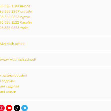
96 625 1133 школа
95 888 2967 онлайн
98 355 0853 гуртки
96 625 1122 басейн
98 355 0853 табір
vivbritish.school
//www.lvivbritish.school/
 загальноосвітні
і садочки
тні садочки
тні школи