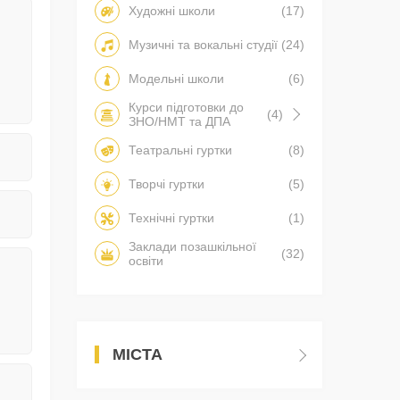
Художні школи
(17)
Музичні та вокальні студії
(24)
Модельні школи
(6)
Курси підготовки до
(4)
ЗНО/НМТ та ДПА
Театральні гуртки
(8)
Творчі гуртки
(5)
Технічні гуртки
(1)
Заклади позашкільної
(32)
освіти
МІСТА