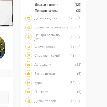
Державні школи
(123)
Приватні школи
(31)
Дитячі садочки
(129)
Школи іноземних мов
(53)
Центри розвитку
(39)
дитини
Школи танців
(62)
Спортивні секції
(49)
Автошколи
(22)
Бізнес школи
(5)
Курси
(32)
IT школи
(9)
Дитячі табори
(13)