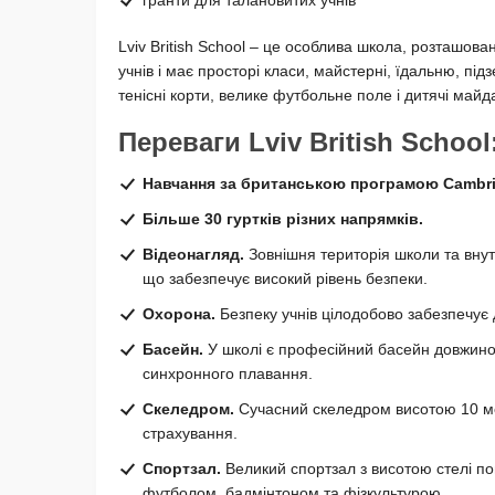
Lviv British School – це особлива школа, розташова
учнів і має просторі класи, майстерні, їдальню, пі
тенісні корти, велике футбольне поле і дитячі майд
Переваги Lviv British School
Навчання за британською програмою Cambridg
Більше 30 гуртків різних напрямків.
Відеонагляд.
Зовнішня територія школи та вну
що забезпечує високий рівень безпеки.
Охорона.
Безпеку учнів цілодобово забезпечує 
Басейн.
У школі є професійний басейн довжиною
синхронного плавання.
Скеледром.
Сучасний скеледром висотою 10 мет
страхування.
Спортзал.
Великий спортзал з висотою стелі по
футболом, бадмінтоном та фізкультурою.