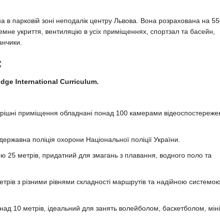
на в парковій зоні неподалік центру Львова. Вона розрахована на 5
дземне укриття, вентиляцію в усіх приміщеннях, спортзал та басейн,
анчики.
:
e International Curriculum.
трішні приміщення обладнані понад 100 камерами відеоспостереже
державна поліція охорони Національної поліції України.
 25 метрів, придатний для змагань з плавання, водного поло та
рів з різними рівнями складності маршрутів та надійною системо
над 10 метрів, ідеальний для занять волейболом, баскетболом, міні