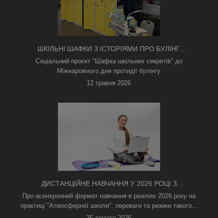
ШКІЛЬНІ ШАФКИ З ІСТОРІЯМИ ПРО БУЛІНГ
З'ЯВИЛИСЯ В КИЄВІ
Соціальний проєкт "Шафка шкільних секретів" до
Міжнарожного дня протидії булінгу
12 травня 2026
ДИСТАНЦІЙНЕ НАВЧАННЯ У 2026 РОЦІ З
ТРИВОГАМИ ТА БЕЗ СВІТЛА: ЯК АСИНХРОННИЙ
Про асинхронний формат навчання в реаліях 2026 року на
ФОРМАТ РЯТУЄ ОСВІТНІЙ ПРОЦЕС
практиці "Атмосферної школи": переваги та ризики такого...
25 лютого 2026