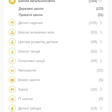
Школи загальноосвітні
(154)
Державні школи
(123)
Приватні школи
(31)
Дитячі садочки
(129)
Школи іноземних мов
(53)
Центри розвитку дитини
(39)
Школи танців
(62)
Спортивні секції
(49)
Автошколи
(22)
Бізнес школи
(5)
Курси
(32)
IT школи
(9)
Дитячі табори
(13)