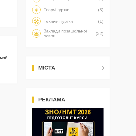
Творчі гуртки
(5)
Технічні гуртки
(1)
Заклади позашкільної
(32)
освіти
вчай
МІСТА
РЕКЛАМА