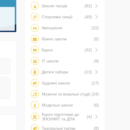
Школи танців
(62)
Спортивні секції
(49)
Автошколи
(22)
Бізнес школи
(5)
Курси
(32)
IT школи
(9)
Дитячі табори
(13)
Художні школи
(17)
Музичні та вокальні студії
(24)
Модельні школи
(6)
Курси підготовки до
(4)
ЗНО/НМТ та ДПА
Театральні гуртки
(8)