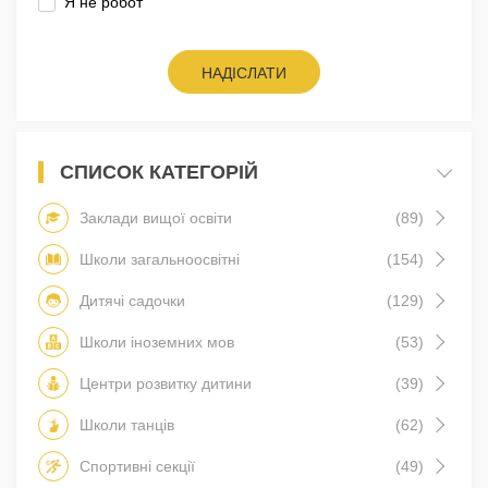
Я не робот
НАДІСЛАТИ
СПИСОК КАТЕГОРІЙ
Заклади вищої освіти
(89)
Школи загальноосвітні
(154)
Дитячі садочки
(129)
Школи іноземних мов
(53)
Центри розвитку дитини
(39)
Школи танців
(62)
Спортивні секції
(49)