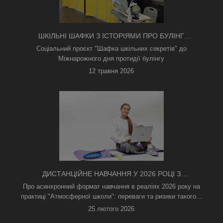
ШКІЛЬНІ ШАФКИ З ІСТОРІЯМИ ПРО БУЛІНГ
З'ЯВИЛИСЯ В КИЄВІ
Соціальний проєкт "Шафка шкільних секретів" до
Міжнарожного дня протидії булінгу
12 травня 2026
ДИСТАНЦІЙНЕ НАВЧАННЯ У 2026 РОЦІ З
ТРИВОГАМИ ТА БЕЗ СВІТЛА: ЯК АСИНХРОННИЙ
Про асинхронний формат навчання в реаліях 2026 року на
ФОРМАТ РЯТУЄ ОСВІТНІЙ ПРОЦЕС
практиці "Атмосферної школи": переваги та ризики такого...
25 лютого 2026