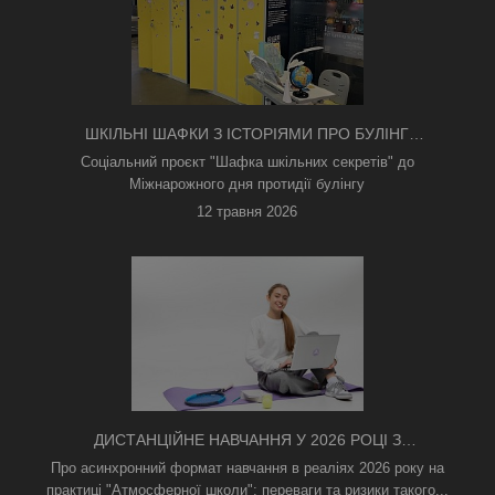
ШКІЛЬНІ ШАФКИ З ІСТОРІЯМИ ПРО БУЛІНГ
З'ЯВИЛИСЯ В КИЄВІ
Соціальний проєкт "Шафка шкільних секретів" до
Міжнарожного дня протидії булінгу
12 травня 2026
ДИСТАНЦІЙНЕ НАВЧАННЯ У 2026 РОЦІ З
ТРИВОГАМИ ТА БЕЗ СВІТЛА: ЯК АСИНХРОННИЙ
Про асинхронний формат навчання в реаліях 2026 року на
ФОРМАТ РЯТУЄ ОСВІТНІЙ ПРОЦЕС
практиці "Атмосферної школи": переваги та ризики такого...