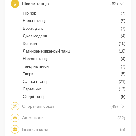
Школи танців
(62)
Hip hop
(7)
Бальні танці
(9)
Брейк данс
(7)
Джаз модерн
(4)
Контемп
(10)
Латиноамериканські танці
(10)
Народні танці
(4)
Танці на пілоні
(7)
Тверк
(5)
Сучасні танці
(21)
Стретчинг
(13)
Східні танці
(5)
Спортивні секції
(49)
Автошколи
(22)
Бізнес школи
(5)