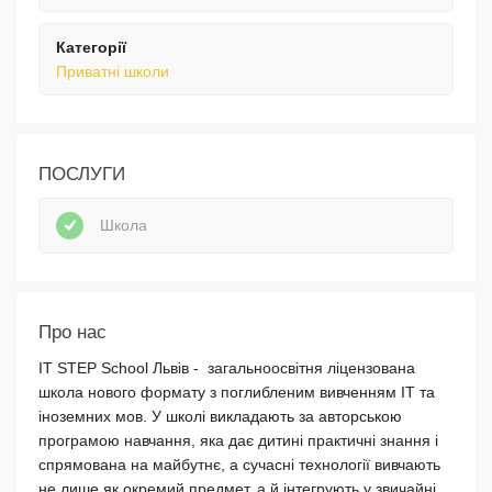
Категорії
Приватні школи
ПОСЛУГИ
Школа
Про нас
IТ STEP School Львів - загальноосвітня ліцензована
школа нового формату з поглибленим вивченням IT та
іноземних мов. У школі викладають за авторською
програмою навчання, яка дає дитині практичні знання і
спрямована на майбутнє, а сучасні технології вивчають
не лише як окремий предмет, а й інтегрують у звичайні