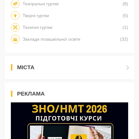
Театральні гуртки
(8)
Творчі гуртки
(5)
Технічні гуртки
(1)
Заклади позашкільної освіти
(32)
МІСТА
РЕКЛАМА